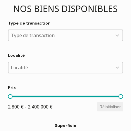
NOS BIENS DISPONIBLES
Type de transaction
Type de transaction
Type de transaction
Type de transaction
Localité
Localité
Localité
Localité
Prix
Prix
2 800 € - 2 400 000 €
Réinitialiser
Superficie