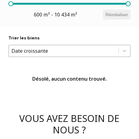
Superficie
600 m² - 10 434 m²
Réinitialiser
Trier les biens
Trier les biens
Trier les biens
Trier les biens
Date croissante
Désolé, aucun contenu trouvé.
VOUS
AVEZ
BESOIN
DE
NOUS
?