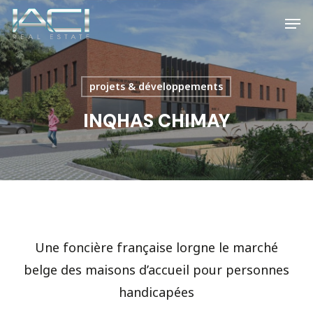
Skip
Men
to
main
content
projets & développements
INQHAS CHIMAY
Une foncière française lorgne le marché
belge des maisons d’accueil pour personnes
handicapées